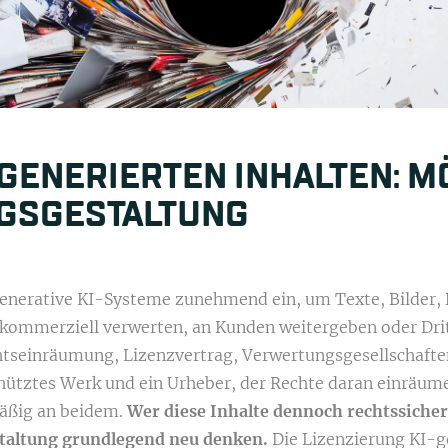
-GENERIERTEN INHALTEN: M
GSGESTALTUNG
nerative KI-Systeme zunehmend ein, um Texte, Bilder, D
 kommerziell verwerten, an Kunden weitergeben oder Drit
seinräumung, Lizenzvertrag, Verwertungsgesellschaften 
schütztes Werk und ein Urheber, der Rechte daran einräum
mäßig an beidem.
Wer diese Inhalte dennoch rechtssicher
staltung grundlegend neu denken.
Die Lizenzierung KI-ge