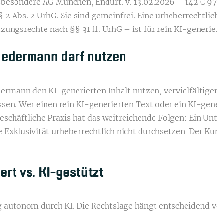
sbesondere AG München, Endurt. v. 13.02.2026 – 142 C 97
 2 Abs. 2 UrhG. Sie sind gemeinfrei. Eine urheberrechtli
ungsrechte nach §§ 31 ff. UrhG – ist für rein KI-generie
Jedermann darf nutzen
ermann den KI-generierten Inhalt nutzen, vervielfältigen
sen. Wer einen rein KI-generierten Text oder ein KI-gene
 geschäftliche Praxis hat das weitreichende Folgen: Ein 
e Exklusivität urheberrechtlich nicht durchsetzen. Der Ku
ert vs. KI-gestützt
dig autonom durch KI. Die Rechtslage hängt entscheidend