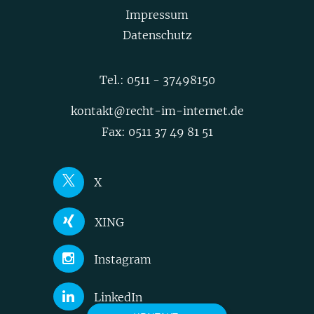
Impressum
Datenschutz
Tel.:
0511 - 37498150
kontakt@recht-im-internet.de
Fax: 0511 37 49 81 51
X
Joerg Heidrich
XING
Nick Akinci
Joerg Heidrich
Instagram
Niklas Mühleis
Nick Akinci
Nick Akinci
LinkedIn